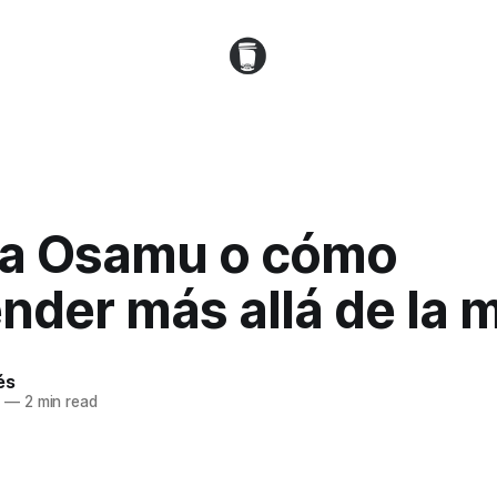
a Osamu o cómo
nder más allá de la 
és
0
—
2 min read