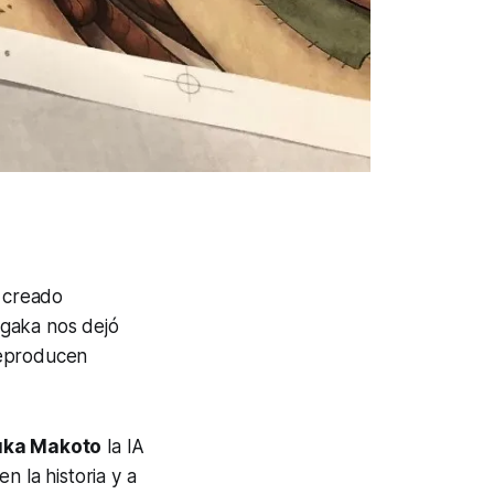
 creado
ngaka nos dejó
reproducen
uka Makoto
la IA
n la historia y a