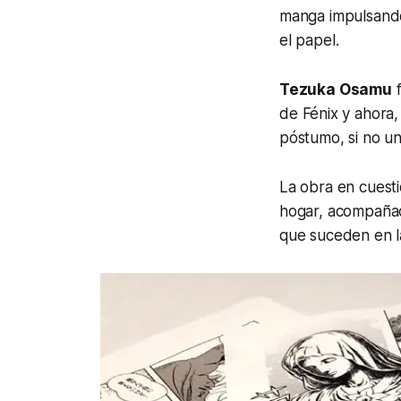
manga impulsando 
el papel.
Tezuka Osamu
f
de
Fénix
y ahora
póstumo, si no u
La obra en cuesti
hogar, acompañado
que suceden en la