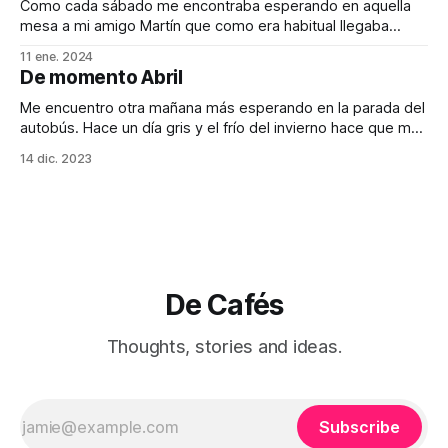
Como cada sábado me encontraba esperando en aquella
mesa a mi amigo Martín que como era habitual llegaba
tarde a nuestra cita. “La Copla”, era un rincón acogedor
11 ene. 2024
perdido entre las callejuelas del centro de Madrid. Las
De momento Abril
mesas de madera desgastada estaban dispersas por el
local, algunas ocupadas por grupos
Me encuentro otra mañana más esperando en la parada del
autobús. Hace un día gris y el frío del invierno hace que me
duelan las orejas. No sé cómo hay gente que le puede
14 dic. 2023
gustar esta época del año. La falta de luz, los días grises…
y el cierre contable
De Cafés
Thoughts, stories and ideas.
Subscribe