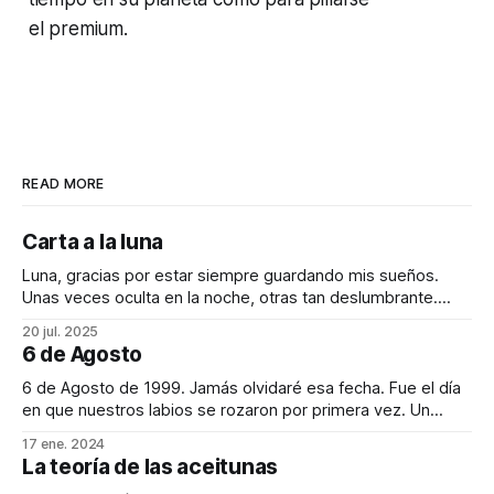
el
premium
.
READ MORE
Carta a la luna
Luna, gracias por estar siempre guardando mis sueños.
Unas veces oculta en la noche, otras tan deslumbrante.
Capaz de calmar la marea y de volver loco a aquel que
20 jul. 2025
pase demasiado tiempo observando tu destello en el mar.
6 de Agosto
Los días pueden ser largos. Momentos de soledad sin tu
compañía. Sin
6 de Agosto de 1999. Jamás olvidaré esa fecha. Fue el día
en que nuestros labios se rozaron por primera vez. Un
pequeño roce tímido, desconfiante, con miedo de no ser
17 ene. 2024
correspondido. Pero tú me lo devolviste restándole
La teoría de las aceitunas
importancia a lo que para mi era todo un asunto de estado.